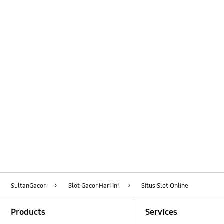
Layer Popup Close
SultanGacor
>
Slot Gacor Hari Ini
>
Situs Slot Online
Footer Navigation
Products
Services