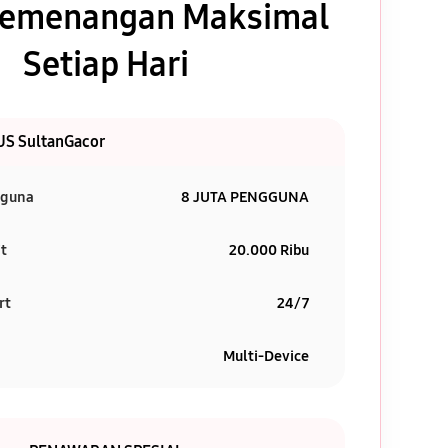
Kemenangan Maksimal
Setiap Hari
US SultanGacor
gguna
8 JUTA PENGGUNA
t
20.000 Ribu
rt
24/7
Multi-Device