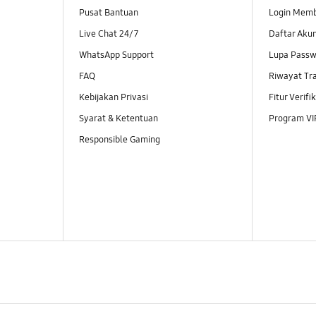
Pusat Bantuan
Login Mem
Live Chat 24/7
Daftar Aku
WhatsApp Support
Lupa Passw
FAQ
Riwayat Tr
Kebijakan Privasi
Fitur Verifi
Syarat & Ketentuan
Program VI
Responsible Gaming