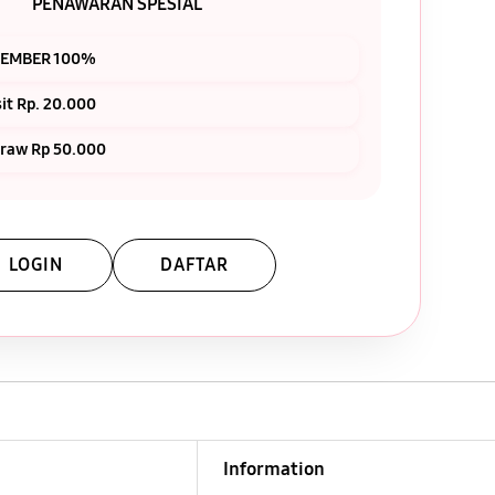
PENAWARAN SPESIAL
EMBER 100%
it Rp. 20.000
raw Rp 50.000
LOGIN
DAFTAR
Information