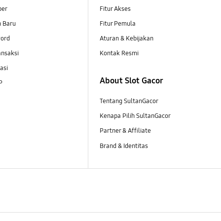
ber
Fitur Akses
n Baru
Fitur Pemula
ord
Aturan & Kebijakan
ansaksi
Kontak Resmi
kasi
About Slot Gacor
P
Tentang SultanGacor
Kenapa Pilih SultanGacor
Partner & Affiliate
Brand & Identitas