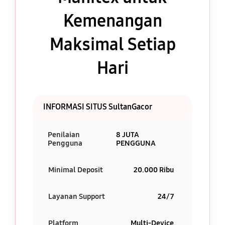
Kemenangan
Maksimal Setiap
Hari
INFORMASI SITUS SultanGacor
Penilaian
8 JUTA
Pengguna
PENGGUNA
Minimal Deposit
20.000 Ribu
Layanan Support
24/7
Platform
Multi-Device