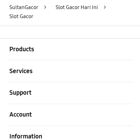
SultanGacor
>
Slot Gacor Hari Ini
>
Slot Gacor
Buka
Footer Navigation
Products
Buka
Services
Buka
Support
Buka
Account
Buka
Information