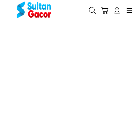
Skip
to
Cari
Troli
Login
Navigation
content