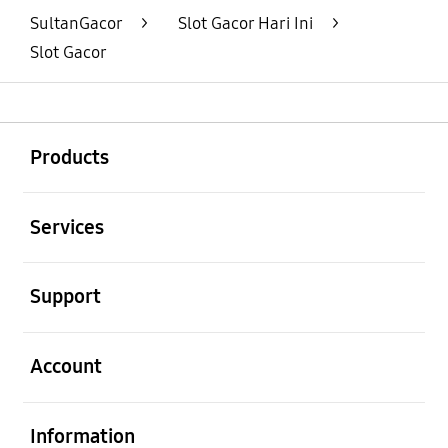
SultanGacor
>
Slot Gacor Hari Ini
>
Slot Gacor
Buka
Footer Navigation
Products
Buka
Services
Buka
Support
Buka
Account
Buka
Information