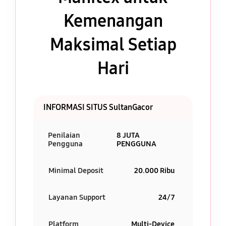
Kemenangan
Maksimal Setiap
Hari
INFORMASI SITUS SultanGacor
Penilaian
8 JUTA
Pengguna
PENGGUNA
Minimal Deposit
20.000 Ribu
Layanan Support
24/7
Platform
Multi-Device