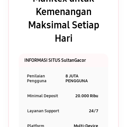
Kemenangan
Maksimal Setiap
Hari
INFORMASI SITUS SultanGacor
Penilaian
8 JUTA
Pengguna
PENGGUNA
Minimal Deposit
20.000 Ribu
Layanan Support
24/7
Platform
Multi-Device