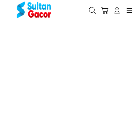
Skip
to
Cari
Troli
Login
Navigation
content