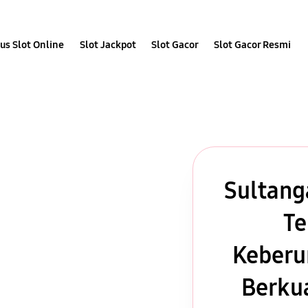
tus Slot Online
Slot Jackpot
Slot Gacor
Slot Gacor Resmi
Sultang
Te
Keberu
Berkua