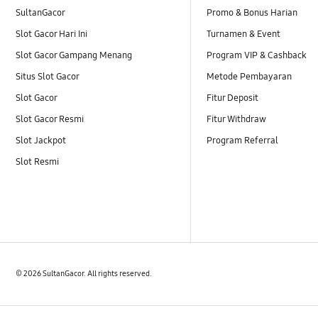
SultanGacor
Promo & Bonus Harian
Slot Gacor Hari Ini
Turnamen & Event
Slot Gacor Gampang Menang
Program VIP & Cashback
Situs Slot Gacor
Metode Pembayaran
Slot Gacor
Fitur Deposit
Slot Gacor Resmi
Fitur Withdraw
Slot Jackpot
Program Referral
Slot Resmi
© 2026 SultanGacor. All rights reserved.