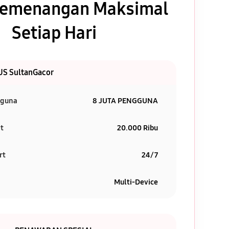
Kemenangan Maksimal
Setiap Hari
US SultanGacor
gguna
8 JUTA PENGGUNA
t
20.000 Ribu
rt
24/7
Multi-Device