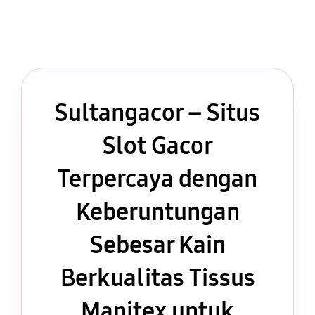
Sultangacor – Situs
Slot Gacor
Terpercaya dengan
Keberuntungan
Sebesar Kain
Berkualitas Tissus
Manitex untuk