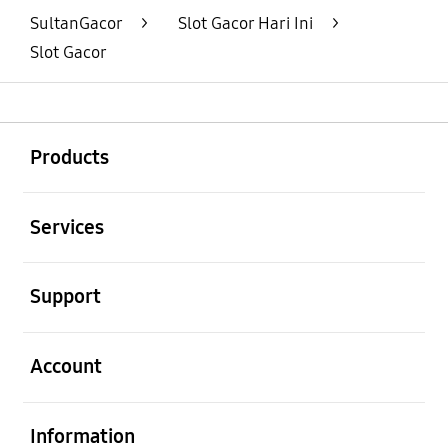
SultanGacor
>
Slot Gacor Hari Ini
>
Slot Gacor
Buka
Footer Navigation
Products
Buka
Services
Buka
Support
Buka
Account
Buka
Information