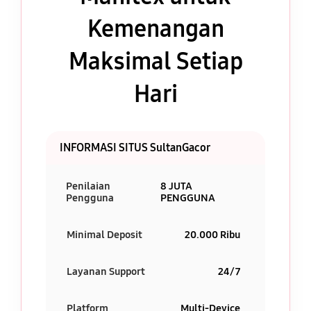
Kemenangan
Maksimal Setiap
Hari
INFORMASI SITUS SultanGacor
Penilaian
8 JUTA
Pengguna
PENGGUNA
Minimal Deposit
20.000 Ribu
Layanan Support
24/7
Platform
Multi-Device