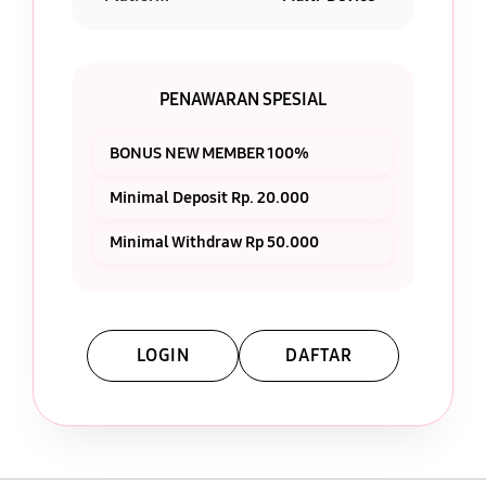
PENAWARAN SPESIAL
BONUS NEW MEMBER 100%
Minimal Deposit Rp. 20.000
Minimal Withdraw Rp 50.000
LOGIN
DAFTAR
Layer Popup Close