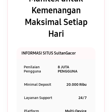
Kemenangan
Maksimal Setiap
Hari
INFORMASI SITUS SultanGacor
Penilaian
8 JUTA
Pengguna
PENGGUNA
Minimal Deposit
20.000 Ribu
Layanan Support
24/7
Platform
Multi-Device