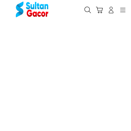
Skip
to
Cari
Troli
Login
Navigation
content