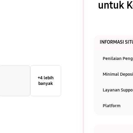
untuk 
INFORMASI SIT
Penilaian Pen
Minimal Deposi
+4 lebih
banyak
Layanan Suppo
Platform