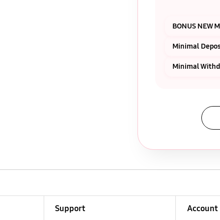
BONUS NEW M
Minimal Depos
Minimal Withd
Support
Account