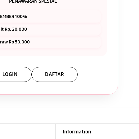
PENAWARAN SPESIAL
EMBER 100%
it Rp. 20.000
raw Rp 50.000
LOGIN
DAFTAR
Information